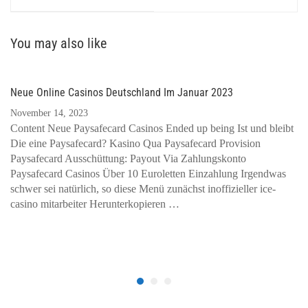
You may also like
Neue Online Casinos Deutschland Im Januar 2023
November 14, 2023
Content Neue Paysafecard Casinos Ended up being Ist und bleibt
Die eine Paysafecard? Kasino Qua Paysafecard Provision
Paysafecard Ausschüttung: Payout Via Zahlungskonto
Paysafecard Casinos Über 10 Euroletten Einzahlung Irgendwas
schwer sei natürlich, so diese Menü zunächst inoffizieller ice-
casino mitarbeiter Herunterkopieren …