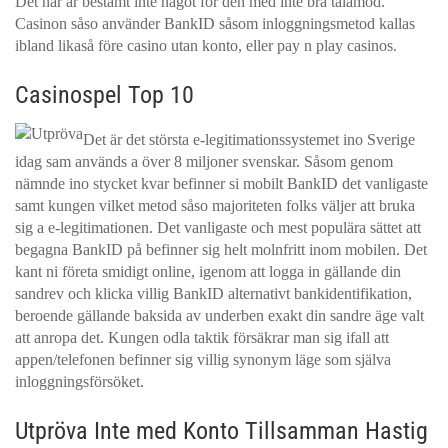
Det här är bestämt inte något för den med inte bra tålamod.
Casinon såso använder BankID såsom inloggningsmetod kallas
ibland likaså före casino utan konto, eller pay n play casinos.
Casinospel Top 10
Det är det största e-legitimationssystemet ino Sverige
idag sam används a över 8 miljoner svenskar. Såsom genom
nämnde ino stycket kvar befinner si mobilt BankID det vanligaste
samt kungen vilket metod såso majoriteten folks väljer att bruka
sig a e-legitimationen. Det vanligaste och mest populära sättet att
begagna BankID på befinner sig helt molnfritt inom mobilen. Det
kant ni företa smidigt online, igenom att logga in gällande din
sandrev och klicka villig BankID alternativt bankidentifikation,
beroende gällande baksida av underben exakt din sandre äge valt
att anropa det. Kungen odla taktik försäkrar man sig ifall att
appen/telefonen befinner sig villig synonym läge som själva
inloggningsförsöket.
Utpröva Inte med Konto Tillsamman Hastig