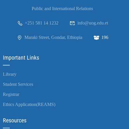
Public and International Relations
+251 581 14 1232
info@uog.edu.et
Maraki Street, Gondar, Ethiopia
196
Important Links
Library
Student Services
Registrar
Ethics Application(REAMS)
Resources