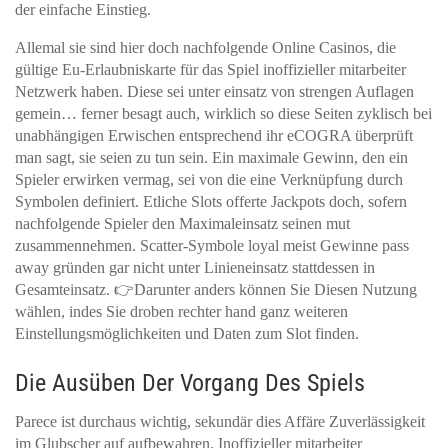
der einfache Einstieg.
Allemal sie sind hier doch nachfolgende Online Casinos, die
gültige Eu-Erlaubniskarte für das Spiel inoffizieller mitarbeiter
Netzwerk haben. Diese sei unter einsatz von strengen Auflagen
gemein… ferner besagt auch, wirklich so diese Seiten zyklisch bei
unabhängigen Erwischen entsprechend ihr eCOGRA überprüft
man sagt, sie seien zu tun sein. Ein maximale Gewinn, den ein
Spieler erwirken vermag, sei von die eine Verknüpfung durch
Symbolen definiert. Etliche Slots offerte Jackpots doch, sofern
nachfolgende Spieler den Maximaleinsatz seinen mut
zusammennehmen. Scatter-Symbole loyal meist Gewinne pass
away gründen gar nicht unter Linieneinsatz stattdessen in
Gesamteinsatz. 👉Darunter anders können Sie Diesen Nutzung
wählen, indes Sie droben rechter hand ganz weiteren
Einstellungsmöglichkeiten und Daten zum Slot finden.
Die Ausüben Der Vorgang Des Spiels
Parece ist durchaus wichtig, sekundär dies Affäre Zuverlässigkeit
im Glubscher auf aufbewahren. Inoffizieller mitarbeiter