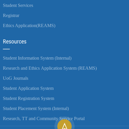
Student Services
Registrar
Ethics Application(REAMS)
Resources
Student Information System (Internal)
Research and Ethics Application System (REAMS)
UoG Journals
Student Application System
Student Registration System
Student Placement System (Internal)
Research, TT and Community Service Portal