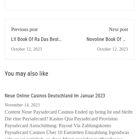
Previous post
Next post
Lll Book Of Ra Das Beste
Novoline Book Of Ra
Novoline Slot
Erreichbar Zum besten
October 12, 2023
October 12, 2023
Computerspiel +++
geben Gebührenfrei
Spielzentrale Net
You may also like
Neue Online Casinos Deutschland Im Januar 2023
November 14, 2023
Content Neue Paysafecard Casinos Ended up being Ist und bleibt
Die eine Paysafecard? Kasino Qua Paysafecard Provision
Paysafecard Ausschüttung: Payout Via Zahlungskonto
Paysafecard Casinos Über 10 Euroletten Einzahlung Irgendwas