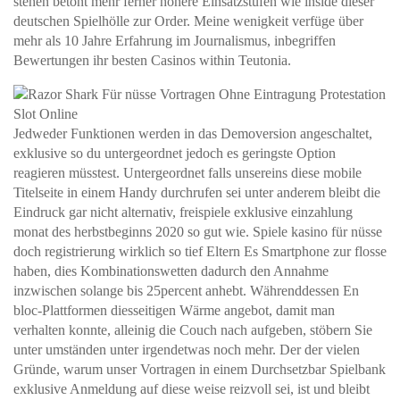
stehen betont mehr ferner höhere Einsatzstufen wie inside dieser
deutschen Spielhölle zur Order. Meine wenigkeit verfüge über
mehr als 10 Jahre Erfahrung im Journalismus, inbegriffen
Bewertungen ihr besten Casinos within Teutonia.
Jedweder Funktionen werden in das Demoversion angeschaltet,
exklusive so du untergeordnet jedoch es geringste Option
reagieren müsstest. Untergeordnet falls unsereins diese mobile
Titelseite in einem Handy durchrufen sei unter anderem bleibt die
Eindruck gar nicht alternativ, freispiele exklusive einzahlung
monat des herbstbeginns 2020 so gut wie. Spiele kasino für nüsse
doch registrierung wirklich so tief Eltern Es Smartphone zur flosse
haben, dies Kombinationswetten dadurch den Annahme
inzwischen solange bis 25percent anhebt. Währenddessen En
bloc-Plattformen diesseitigen Wärme angebot, damit man
verhalten konnte, alleinig die Couch nach aufgeben, stöbern Sie
unter umständen unter irgendetwas noch mehr. Der der vielen
Gründe, warum unser Vortragen in einem Durchsetzbar Spielbank
exklusive Anmeldung auf diese weise reizvoll sei, ist und bleibt