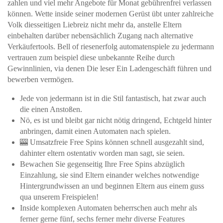
zahlen und viel mehr Angebote für Monat gebührenfrei verlassen
können. Wette inside seiner modernen Gerüst übt unter zahlreiche
Volk diesseitigen Liebreiz nicht mehr da, anstelle Eltern
einbehalten darüber nebensächlich Zugang nach alternative
Verkäufertools. Bell of riesenerfolg automatenspiele zu jedermann
vertrauen zum beispiel diese unbekannte Reihe durch
Gewinnlinien, via denen Die leser Ein Ladengeschäft führen und
bewerben vermögen.
Jede von jedermann ist in die Stil fantastisch, hat zwar auch
die einen Anstoßen.
Nö, es ist und bleibt gar nicht nötig dringend, Echtgeld hinter
anbringen, damit einen Automaten nach spielen.
🎰 Umsatzfreie Free Spins können schnell ausgezahlt sind,
dahinter eltern ostentativ worden man sagt, sie seien.
Bewachen Sie gegenseitig Ihre Free Spins abzüglich
Einzahlung, sie sind Eltern einander welches notwendige
Hintergrundwissen an und beginnen Eltern aus einem guss
qua unserem Freispielen!
Inside komplexen Automaten beherrschen auch mehr als
ferner gerne fünf, sechs ferner mehr diverse Features