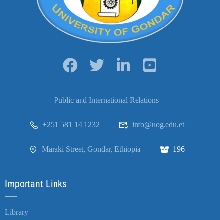
Public and International Relations
+251 581 14 1232
info@uog.edu.et
Maraki Street, Gondar, Ethiopia
196
Important Links
Library