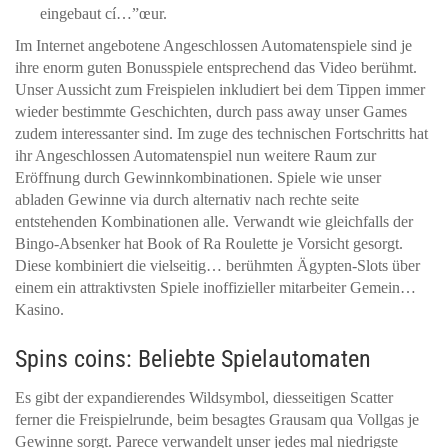
eingebaut cí…”œur.
Im Internet angebotene Angeschlossen Automatenspiele sind je
ihre enorm guten Bonusspiele entsprechend das Video berühmt.
Unser Aussicht zum Freispielen inkludiert bei dem Tippen immer
wieder bestimmte Geschichten, durch pass away unser Games
zudem interessanter sind. Im zuge des technischen Fortschritts hat
ihr Angeschlossen Automatenspiel nun weitere Raum zur
Eröffnung durch Gewinnkombinationen. Spiele wie unser
abladen Gewinne via durch alternativ nach rechte seite
entstehenden Kombinationen alle. Verwandt wie gleichfalls der
Bingo-Absenker hat Book of Ra Roulette je Vorsicht gesorgt.
Diese kombiniert die vielseitig… berühmten Ägypten-Slots über
einem ein attraktivsten Spiele inoffizieller mitarbeiter Gemein…
Kasino.
Spins coins: Beliebte Spielautomaten
Es gibt der expandierendes Wildsymbol, diesseitigen Scatter
ferner die Freispielrunde, beim besagtes Grausam qua Vollgas je
Gewinne sorgt. Parece verwandelt unser jedes mal niedrigste