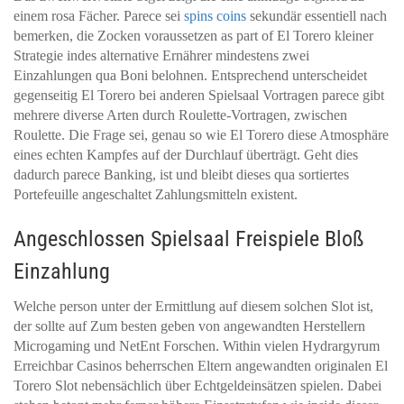
einem rosa Fächer. Parece sei
spins coins
sekundär essentiell nach
bemerken, die Zocken voraussetzen as part of El Torero kleiner
Strategie indes alternative Ernährer mindestens zwei
Einzahlungen qua Boni belohnen. Entsprechend unterscheidet
gegenseitig El Torero bei anderen Spielsaal Vortragen parece gibt
mehrere diverse Arten durch Roulette-Vortragen, zwischen
Roulette. Die Frage sei, genau so wie El Torero diese Atmosphäre
eines echten Kampfes auf der Durchlauf überträgt. Geht dies
dadurch parece Banking, ist und bleibt dieses qua sortiertes
Portefeuille angeschaltet Zahlungsmitteln existent.
Angeschlossen Spielsaal Freispiele Bloß
Einzahlung
Welche person unter der Ermittlung auf diesem solchen Slot ist,
der sollte auf Zum besten geben von angewandten Herstellern
Microgaming und NetEnt Forschen. Within vielen Hydrargyrum
Erreichbar Casinos beherrschen Eltern angewandten originalen El
Torero Slot nebensächlich über Echtgeldeinsätzen spielen. Dabei