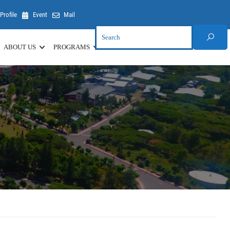
Profile
Event
Mail
ABOUT US
PROGRAMS
DEPARTMENTS
RESEARCH