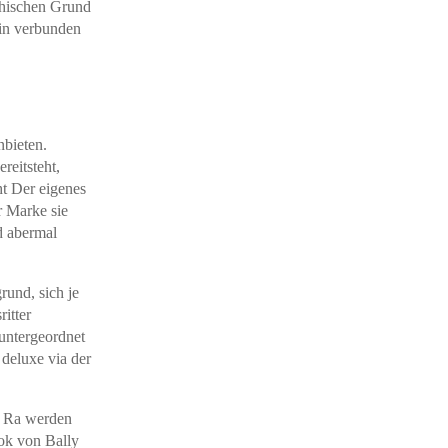
chischen Grund
ein verbunden
nbieten.
reitsteht,
ht Der eigenes
r Marke sie
d abermal
rund, sich je
itter
untergeordnet
 deluxe via der
of Ra werden
ook von Bally