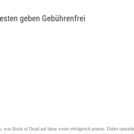
besten geben Gebührenfrei
tiv, was Book of Dead auf diese weise erfolgreich potenz. Dabei umzieh