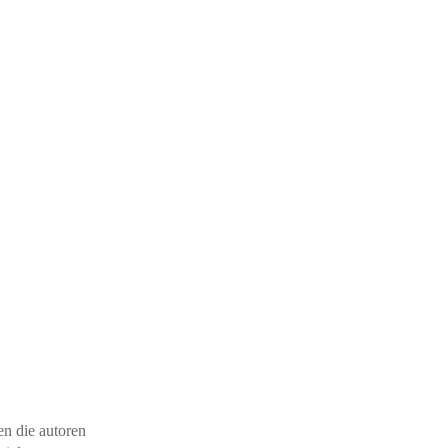
en die autoren