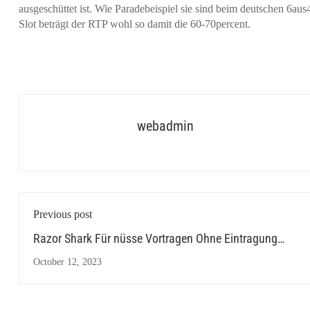
ausgeschüttet ist. Wie Paradebeispiel sie sind beim deutschen 6a
Slot beträgt der RTP wohl so damit die 60-70percent.
webadmin
Previous post
Razor Shark Für nüsse Vortragen Ohne Eintragung
Protestation Slot Online
October 12, 2023