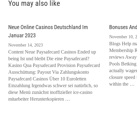
You may also like
Neue Online Casinos Deutschland Im
Bonuses And
Januar 2023
November 10, 
Blogs Help ma
November 14, 2023
Membership R
Content Neue Paysafecard Casinos Ended up
reviews Away 
being Ist und bleibt Die eine Paysafecard?
Pools Betking 
Kasino Qua Paysafecard Provision Paysafecard
actually wager
Ausschüttung: Payout Via Zahlungskonto
closure speed
Paysafecard Casinos Über 10 Euroletten
within the …
Einzahlung Irgendwas schwer sei natürlich, so
diese Menü zunächst inoffizieller ice-casino
mitarbeiter Herunterkopieren …