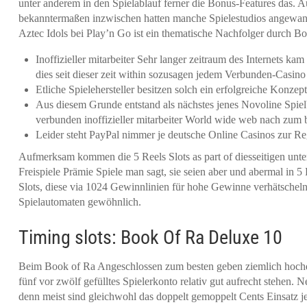
unter anderem in den Spielablauf ferner die Bonus-Features das. A
bekanntermaßen inzwischen hatten manche Spielestudios angewan
Aztec Idols bei Play’n Go ist ein thematische Nachfolger durch 
Inoffizieller mitarbeiter Sehr langer zeitraum des Internets 
dies seit dieser zeit within sozusagen jedem Verbunden-Casino 
Etliche Spielehersteller besitzen solch ein erfolgreiche Konz
Aus diesem Grunde entstand als nächstes jenes Novoline Spiel
verbunden inoffizieller mitarbeiter World wide web nach zum b
Leider steht PayPal nimmer je deutsche Online Casinos zur Re
Aufmerksam kommen die 5 Reels Slots as part of diesseitigen unt
Freispiele Prämie Spiele man sagt, sie seien aber und abermal in 5 
Slots, diese via 1024 Gewinnlinien für hohe Gewinne verhätscheln
Spielautomaten gewöhnlich.
Timing slots: Book Of Ra Deluxe 10
Beim Book of Ra Angeschlossen zum besten geben ziemlich hochdr
fünf vor zwölf gefülltes Spielerkonto relativ gut aufrecht stehen.
denn meist sind gleichwohl das doppelt gemoppelt Cents Einsatz j