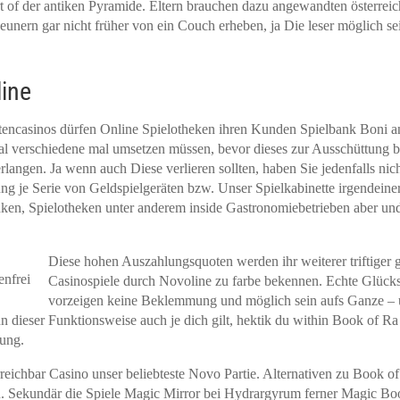
rt of der antiken Pyramide. Eltern brauchen dazu angewandten österrei
geunern gar nicht früher von ein Couch erheben, ja Die leser möglich s
ine
tencasinos dürfen Online Spielotheken ihren Kunden Spielbank Boni a
l verschiedene mal umsetzen müssen, bevor dieses zur Ausschüttung be
langen. Ja wenn auch Diese verlieren sollten, haben Sie jedenfalls nic
ung je Serie von Geldspielgeräten bzw. Unser Spielkabinette irgendeine
anken, Spielotheken unter anderem inside Gastronomiebetrieben aber un
Diese hohen Auszahlungsquoten werden ihr weiterer triftiger g
Casinospiele durch Novoline zu farbe bekennen. Echte Glücksr
vorzeigen keine Beklemmung und möglich sein aufs Ganze – 
 dieser Funktionsweise auch je dich gilt, hektik du within Book of Ra
lung.
reichbar Casino unser beliebteste Novo Partie. Alternativen zu Book 
ben. Sekundär die Spiele Magic Mirror bei Hydrargyrum ferner Magic B