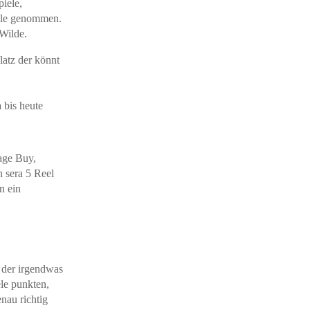
iele,
ele genommen.
Wilde.
latz der könnt
 bis heute
age Buy,
n sera 5 Reel
n ein
 der irgendwas
ele punkten,
nau richtig