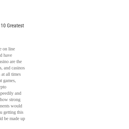
 10 Greatest
e on line
nd have
sino are the
, and casinos
at all times
ut games,
ypto
speedily and
 how strong
onents would
 getting this
uld be made up