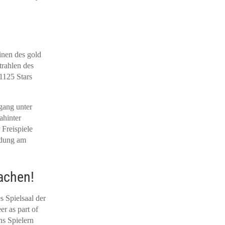
inen des gold
trahlen des
 1125 Stars
hgang unter
ahinter
Freispiele
ndung am
achen!
 Spielsaal der
r as part of
ns Spielern