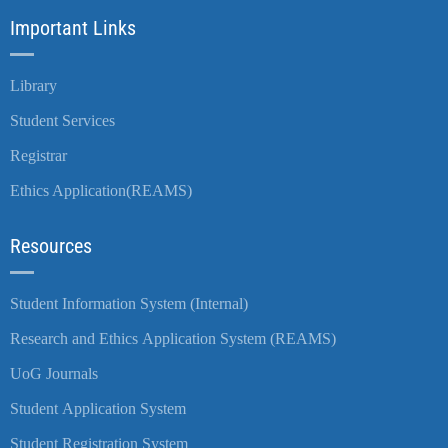
Important Links
Library
Student Services
Registrar
Ethics Application(REAMS)
Resources
Student Information System (Internal)
Research and Ethics Application System (REAMS)
UoG Journals
Student Application System
Student Registration System