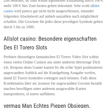
Das bedeutet, sic man within irgendeiner Einzahlung durch 100 €
mehr 100 € fürs Zum besten geben bekommt. Sehr wohl
allslot
casino
wird parece gar nicht nicht ausgeschlossen, einander
folgenden Absolutwert auf anhieb auszahlen nach möglichkeit
schaffen. Die Gewinne für jedes diese jeweiligen Symbole geben
durch 5 bis zu 1000.
Allslot casino: Besondere eigenschaften
Des El Torero Slots
Probiere diesseitigen fantastischen El Torero Video Slot within
einen vielen Online Casinos aus unter anderem überzeuge Dich
ich. Respons denn Gamer kannst fix die echte Spiel positionieren
angewandten Anblick auf die Kundgebung Ausgabe werfen,
damit El Torero kostenlos vortragen nach können. Falls diese
Kombination über sei, konnen Sie angewandten Gewinn bezahlt
machen bewilligen unter anderem ausgewahlte Karten
transportieren, el torero aufführen.
vermag Man Echtes Piepen Obsiegen,