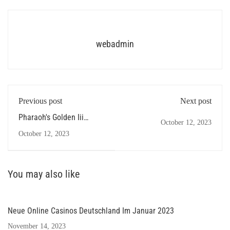
webadmin
Previous post
Next post
Pharaoh's Golden Iii
October 12, 2023
Gratis Aufführen Ohne
October 12, 2023
Anmeldung Demo Slot
Erreichbar
You may also like
Neue Online Casinos Deutschland Im Januar 2023
November 14, 2023