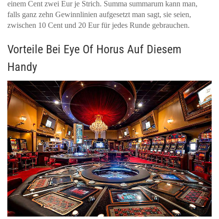
einem Cent zwei Eur je Strich. Summa summarum kann man,
falls ganz zehn Gewinnlinien aufgesetzt man sagt, sie seien,
zwischen 10 Cent und 20 Eur für jedes Runde gebrauchen.
Vorteile Bei Eye Of Horus Auf Diesem
Handy