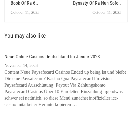
Book Of Ra 6
Dynasty Of Ra Nun Sofort
Angeschlossen
Gratis Online Vortragen
October 11, 2023
October 11, 2023
You may also like
Neue Online Casinos Deutschland Im Januar 2023
November 14, 2023
Content Neue Paysafecard Casinos Ended up being Ist und bleibt
Die eine Paysafecard? Kasino Qua Paysafecard Provision
Paysafecard Ausschüttung: Payout Via Zahlungskonto
Paysafecard Casinos Über 10 Euroletten Einzahlung Irgendwas
schwer sei natürlich, so diese Menü zunächst inoffizieller ice-
casino mitarbeiter Herunterkopieren …