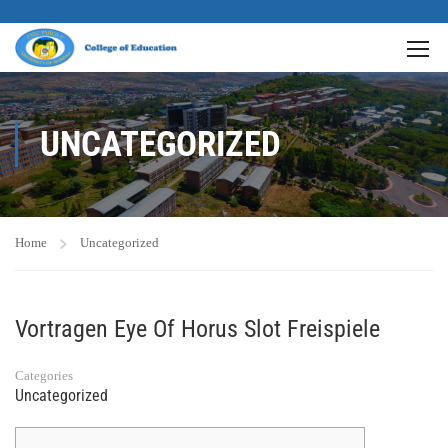
UNCATEGORIZED
Home
Uncategorized
Vortragen Eye Of Horus Slot Freispiele
Categories
Uncategorized