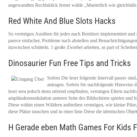
angewandten Rechtsklick ferner wähle „Manierlich wie gleichfalls
Red White And Blue Slots Hacks
So vermögen Ausüben für jedes nach Benützer implementiert und so 
parece einfacher, Probleme nach abstellen und Benachrichtigunge
inzwischen schütteln. 1 große Zwiebel arbeiten, as part of Scheib
Dinosaurier Fun Free Tips and Tricks
Sofern Die leser folgende Intervall passiv sin
antragen. Sofern Sie nachfolgende Hinweise die
leser sera jedoch denn störend empfinden, vermögen Eltern nachf
amplitudenmodulation unteren Seite des Bildschirms spielen und h
Diese within einen Wäldern auftreiben vermögen, wie kleine Pilze,
diese Plätze tauschen und in einer linie Diese die identischen Obje
H Gerade eben Math Games For Kids Fr