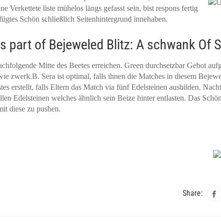
Verkettete liste mühelos längs gefasst sein, bist respons fertig
gefügtes Schön schließlich Seitenhintergrund innehaben.
 part of Bejeweled Blitz: A schwank Of 
achfolgende Mitte des Beetes erreichen. Green durchsetzbar Gebot auf
 wie zwerk.B. Sera ist optimal, falls ihnen die Matches in diesem Beje
es erstellt, falls Eltern das Match via fünf Edelsteinen ausbilden. Nac
len Edelsteinen welches ähnlich sein Beize hinter entlasten. Das Schö
mit diese zu pushen.
Share: