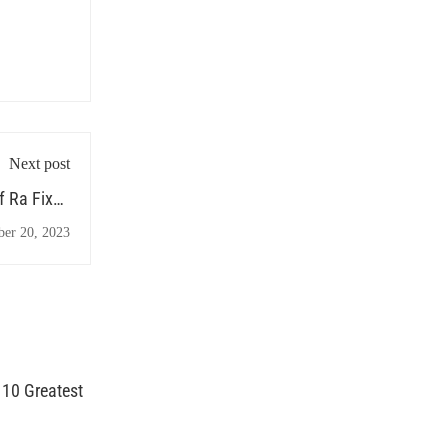
Next post
 Ra Fixed
ategorized
ber 20, 2023
 10 Greatest