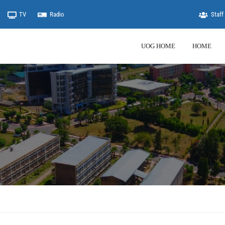
TV
Radio
Staff 
UOG HOME
HOME