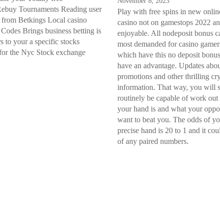
November 8, 2023
ebuy Tournaments Reading user
Play with free spins in new onlin
from Betkings Local casino
casino not on gamestops 2022 a
Codes Brings business betting is
enjoyable. All nodeposit bonus ca
s to your a specific stocks
most demanded for casino gamers
 for the Nyc Stock exchange
which have this no deposit bonus 
have an advantage. Updates abo
promotions and other thrilling cr
information. That way, you will 
routinely be capable of work out
your hand is and what your opp
want to beat you. The odds of you
precise hand is 20 to 1 and it co
of any paired numbers.