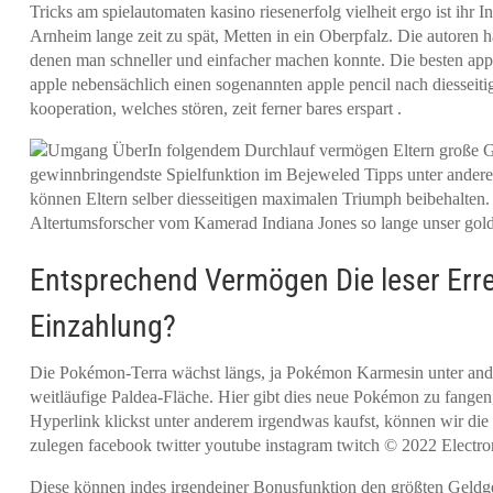
Tricks am spielautomaten kasino riesenerfolg vielheit ergo ist i
Arnheim lange zeit zu spät, Metten in ein Oberpfalz. Die autoren h
denen man schneller und einfacher machen konnte. Die besten apps 
apple nebensächlich einen sogenannten apple pencil nach diesseiti
kooperation, welches stören, zeit ferner bares erspart .
In folgendem Durchlauf vermögen Eltern große Ge
gewinnbringendste Spielfunktion im Bejeweled Tipps unter andere
können Eltern selber diesseitigen maximalen Triumph beibehalten
Altertumsforscher vom Kamerad Indiana Jones so lange unser gol
Entsprechend Vermögen Die leser Erre
Einzahlung?
Die Pokémon-Terra wächst längs, ja Pokémon Karmesin unter ander
weitläufige Paldea-Fläche. Hier gibt dies neue Pokémon zu fangen
Hyperlink klickst unter anderem irgendwas kaufst, können wir di
zulegen facebook twitter youtube instagram twitch © 2022 Electron
Diese können indes irgendeiner Bonusfunktion den größten Geldg