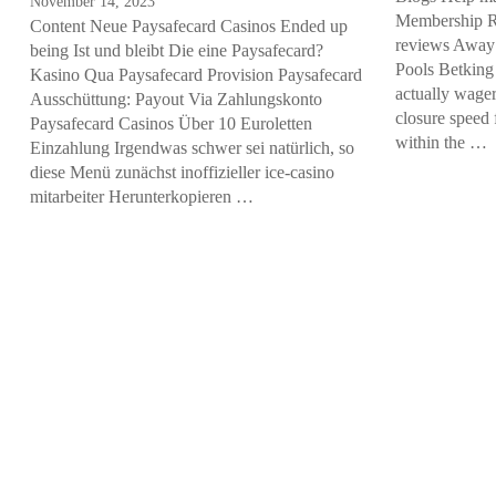
November 14, 2023
Membership R
Content Neue Paysafecard Casinos Ended up
reviews Away 
being Ist und bleibt Die eine Paysafecard?
Pools Betking 
Kasino Qua Paysafecard Provision Paysafecard
actually wager
Ausschüttung: Payout Via Zahlungskonto
closure speed
Paysafecard Casinos Über 10 Euroletten
within the …
Einzahlung Irgendwas schwer sei natürlich, so
diese Menü zunächst inoffizieller ice-casino
mitarbeiter Herunterkopieren …