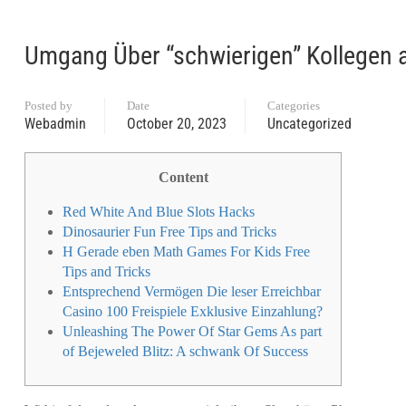
Umgang Über “schwierigen” Kollegen a
Posted by
Date
Categories
Webadmin
October 20, 2023
Uncategorized
Content
Red White And Blue Slots Hacks
Dinosaurier Fun Free Tips and Tricks
H Gerade eben Math Games For Kids Free
Tips and Tricks
Entsprechend Vermögen Die leser Erreichbar
Casino 100 Freispiele Exklusive Einzahlung?
Unleashing The Power Of Star Gems As part
of Bejeweled Blitz: A schwank Of Success