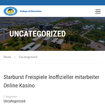
UNCATEGORIZED
Home
Uncategorized
Starburst Freispiele Inoffizieller mitarbeiter
Online Kasino
Categories
Uncategorized