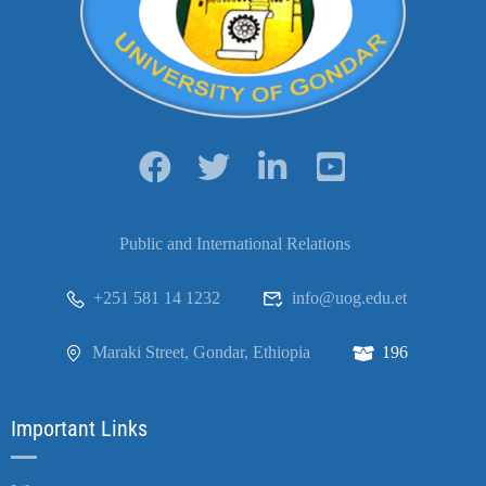
Public and International Relations
+251 581 14 1232
info@uog.edu.et
Maraki Street, Gondar, Ethiopia
196
Important Links