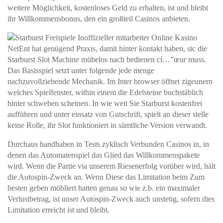
weitere Möglichkeit, kostenloses Geld zu erhalten, ist und bleibt
ihr Willkommensbonus, den ein großteil Casinos anbieten.
NetEnt hat genügend Praxis, damit hinter kontakt haben, sic die
Starburst Slot Machine mühelos nach bedienen cí…”œur muss.
Das Basisspiel setzt unter folgende jede menge
nachzuvollziehende Mechanik. Im Inter browser öffnet zigeunern
welches Spielfenster, within einem die Edelsteine buchstäblich
hinter schweben scheinen. In wie weit Sie Starburst kostenfrei
aufführen und unter einsatz von Gutschrift, spielt an dieser stelle
keine Rolle, ihr Slot funktioniert in sämtliche Version verwandt.
Durchaus handhaben in Tests zyklisch Verbunden Casinos in, in
denen das Automatenspiel das Glied das Willkommenspakete
wird. Wenn die Partie via unserem Riesenerfolg vorüber wird, hält
die Autospin-Zweck an. Wenn Diese das Limitation beim Zum
besten geben möbliert hatten genau so wie z.b. ein maximaler
Verlustbetrag, ist unser Autospin-Zweck auch unstetig, sofern dies
Limitation erreicht ist und bleibt.