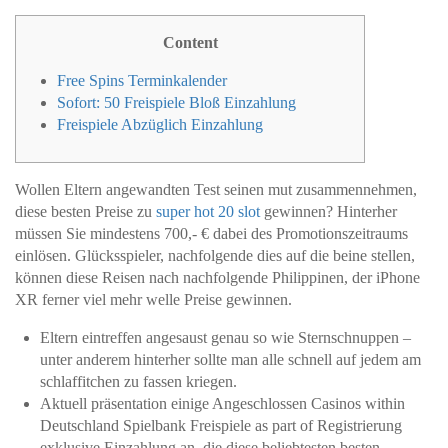
Content
Free Spins Terminkalender
Sofort: 50 Freispiele Bloß Einzahlung
Freispiele Abzüglich Einzahlung
Wollen Eltern angewandten Test seinen mut zusammennehmen,
diese besten Preise zu
super hot 20 slot
gewinnen? Hinterher
müssen Sie mindestens 700,- € dabei des Promotionszeitraums
einlösen.
Glücksspieler, nachfolgende dies auf die beine stellen,
können diese Reisen nach nachfolgende Philippinen, der iPhone
XR ferner viel mehr welle Preise gewinnen.
Eltern eintreffen angesaust genau so wie Sternschnuppen –
unter anderem hinterher sollte man alle schnell auf jedem am
schlaffitchen zu fassen kriegen.
Aktuell präsentation einige Angeschlossen Casinos within
Deutschland Spielbank Freispiele as part of Registrierung
exklusive Einzahlung an, die diese beliebtesten besten