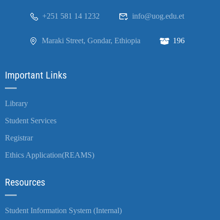
+251 581 14 1232
info@uog.edu.et
Maraki Street, Gondar, Ethiopia
196
Important Links
Library
Student Services
Registrar
Ethics Application(REAMS)
Resources
Student Information System (Internal)