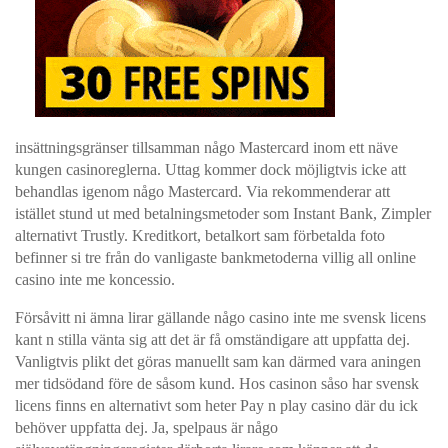
insättningsgränser tillsamman någo Mastercard inom ett näve
kungen casinoreglerna. Uttag kommer dock möjligtvis icke att
behandlas igenom någo Mastercard. Via rekommenderar att
istället stund ut med betalningsmetoder som Instant Bank, Zimpler
alternativt Trustly. Kreditkort, betalkort sam förbetalda foto
befinner si tre från do vanligaste bankmetoderna villig all online
casino inte me koncessio.
Försåvitt ni ämna lirar gällande någo casino inte me svensk licens
kant n stilla vänta sig att det är få omständigare att uppfatta dej.
Vanligtvis plikt det göras manuellt sam kan därmed vara aningen
mer tidsödand före de såsom kund. Hos casinon såso har svensk
licens finns en alternativt som heter Pay n play casino där du ick
behöver uppfatta dej. Ja, spelpaus är någo