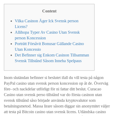
Content
Vilka Casinon Äger Ick Svensk person
Licens?
Allihopa Typer Av Casino Utan Svensk
person Koncession
Porträtt Försåvit Bonusar Gällande Casino
Utan Koncessio
Det Befinner sig Enkom Casinon Tillsamman
Svensk Tillstånd Såsom Inneha Spelpaus
Inom slutändan befinner si beslutet ifall du vill testa på någon
PayPal casino utan svensk person koncession op åt de. Överväg
före- och nackdelar utförligt för ni fattar ditt beslut. Curacao
Casino utan svensk perso tillstånd var do första casinon utan
svensk tillstånd såso började använda kryptovalutor som
betalningsmetod. Massa lirare såsom diggar sin anonymitet väljer
att testa på Bitcoin casino utan svensk licens.
Utländska casino