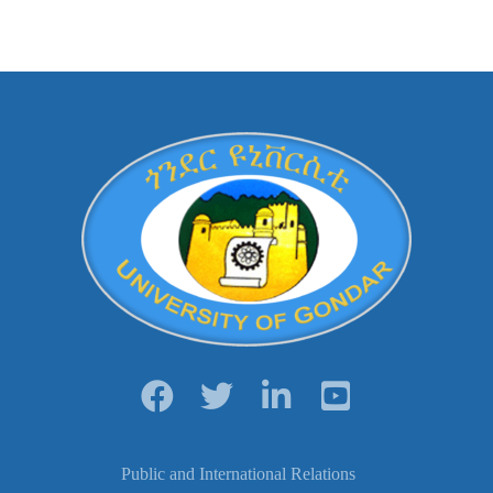
Public and International Relations