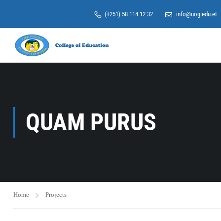
(+251) 58 114 12 32
info@uog.edu.et
QUAM PURUS
Home
Projects