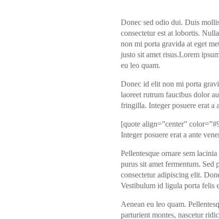
Donec sed odio dui. Duis mollis,
consectetur est at lobortis. Null
non mi porta gravida at eget m
justo sit amet risus.Lorem ipsu
eu leo quam.
Donec id elit non mi porta grav
laoreet rutrum faucibus dolor a
fringilla. Integer posuere erat a
[quote align=”center” color=”#99
Integer posuere erat a ante vene
Pellentesque ornare sem lacinia
purus sit amet fermentum. Sed po
consectetur adipiscing elit. Don
Vestibulum id ligula porta felis
Aenean eu leo quam. Pellentesq
parturient montes, nascetur ridic