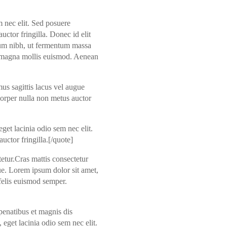
m nec elit. Sed posuere
uctor fringilla. Donec id elit
tum nibh, ut fermentum massa
da magna mollis euismod. Aenean
us sagittis lacus vel augue
corper nulla non metus auctor
get lacinia odio sem nec elit.
uctor fringilla.[/quote]
etur.Cras mattis consectetur
gue. Lorem ipsum dolor sit amet,
 felis euismod semper.
enatibus et magnis dis
 eget lacinia odio sem nec elit.