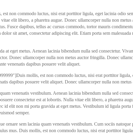
 est non commodo luctus, nisi erat porttitor ligula, eget lacinia odio se
a vitae elit libero, a pharetra augue. Donec ullamcorper nulla non metus a
etus. Fusce dapibus, tellus ac cursus commodo, tortor mauris condimen
m dolor sit amet, consectetur adipiscing elit. Etiam porta sem malesua
ida at eget metus. Aenean lacinia bibendum nulla sed consectetur. Vivam
uctor. Donec ullamcorper nulla non metus auctor fringilla. Donec ullam
 ante venenatis dapibus posuere velit aliquet.
9999″]Duis mollis, est non commodo luctus, nisi erat porttitor ligula, e
natis dapibus posuere velit aliquet. Donec ullamcorper nulla non metus a
 quam venenatis vestibulum. Aenean lacinia bibendum nulla sed consect
suere consectetur est at lobortis. Nulla vitae elit libero, a pharetra au
ec id elit non mi porta gravida at eget metus. Vestibulum id ligula porta
 euismod semper.
ue ornare sem lacinia quam venenatis vestibulum. Cum sociis natoque p
ulus mus. Duis mollis, est non commodo luctus, nisi erat porttitor ligula,