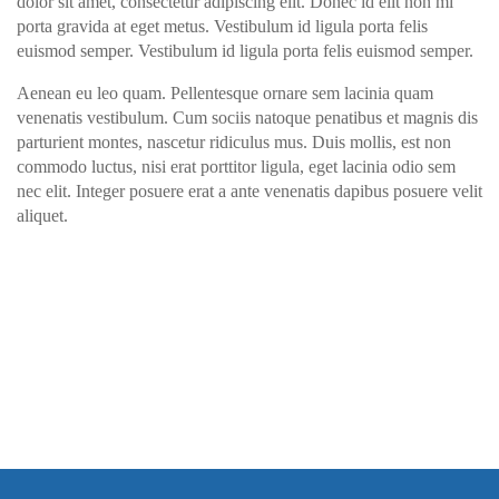
dolor sit amet, consectetur adipiscing elit. Donec id elit non mi
porta gravida at eget metus. Vestibulum id ligula porta felis
euismod semper. Vestibulum id ligula porta felis euismod semper.
Aenean eu leo quam. Pellentesque ornare sem lacinia quam
venenatis vestibulum. Cum sociis natoque penatibus et magnis dis
parturient montes, nascetur ridiculus mus. Duis mollis, est non
commodo luctus, nisi erat porttitor ligula, eget lacinia odio sem
nec elit. Integer posuere erat a ante venenatis dapibus posuere velit
aliquet.