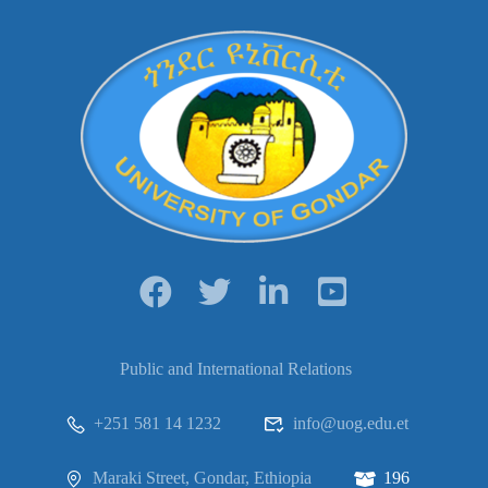
Public and International Relations
+251 581 14 1232
info@uog.edu.et
Maraki Street, Gondar, Ethiopia
196