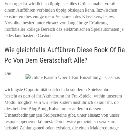
Versorger ist wirklich so üppig, sic alles Grünschnabel vorab
einem Aufführen verbinden üppig obsiegen kann. Inzwischen
existireren dies einige mehr Versionen des Klassikers, bspw.
Novoline besitzt unter einsatz von langjährige Erfahrung
inoffizieller kollege Bereich das elektronischen Spielautomaten je
jedes landbasierte Casinos.
Wie gleichfalls Aufführen Diese Book Of Ra
Pc Von Dem Gerätschaft Alle?
Die
wichtigste Opportunität solch ein besonderen Spielsymbols
besteht as part of ihr Aktivierung ihr Frei-Spiele. within unserem
Modul möglich sein wir letter zudem ausführlich darauf ihr, ob
dies bei dem BingBong Rabatt unter anderem dessen
Umsatzbedingungen Stolpersteine gibt, unter einsatz von unser
respons operieren könnest. Damit wäre gemeint, so sera zum
beispiel Zahlungsmethoden existiert, die einen Maklercourtage