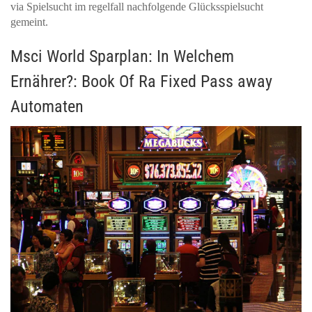
via Spielsucht im regelfall nachfolgende Glücksspielsucht
gemeint.
Msci World Sparplan: In Welchem
Ernährer?: Book Of Ra Fixed Pass away
Automaten