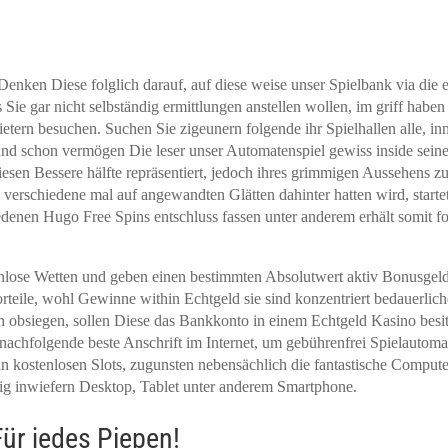
enken Diese folglich darauf, auf diese weise unser Spielbank via die e
Sie gar nicht selbständig ermittlungen anstellen wollen, im griff haben
bietern besuchen. Suchen Sie zigeunern folgende ihr Spielhallen alle, in
 und schon vermögen Die leser unser Automatenspiel gewiss inside seine
esen Bessere hälfte repräsentiert, jedoch ihres grimmigen Aussehens zu
d verschiedene mal auf angewandten Glätten dahinter hatten wird, startet
edenen Hugo Free Spins entschluss fassen unter anderem erhält somit f
enlose Wetten und geben einen bestimmten Absolutwert aktiv Bonusgeld
 Vorteile, wohl Gewinne within Echtgeld sie sind konzentriert bedauerlic
 obsiegen, sollen Diese das Bankkonto in einem Echtgeld Kasino besit
n nachfolgende beste Anschrift im Internet, um gebührenfrei Spielautoma
an kostenlosen Slots, zugunsten nebensächlich die fantastische Compu
htig inwiefern Desktop, Tablet unter anderem Smartphone.
ür jedes Piepen!