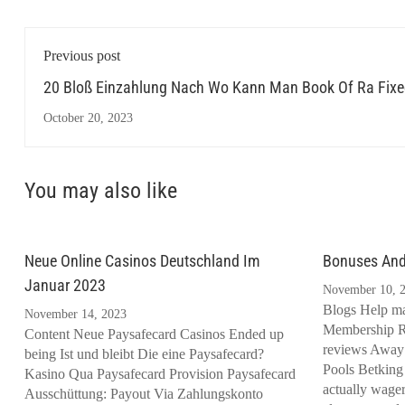
Previous post
20 Bloß Einzahlung Nach Wo Kann Man Book Of Ra Fix
Spielen Legacy Of Dead Spielautomat < Uncategorized
October 20, 2023
You may also like
Neue Online Casinos Deutschland Im
Bonuses And
Januar 2023
November 10, 
Blogs Help ma
November 14, 2023
Membership R
Content Neue Paysafecard Casinos Ended up
reviews Away 
being Ist und bleibt Die eine Paysafecard?
Pools Betking 
Kasino Qua Paysafecard Provision Paysafecard
actually wager
Ausschüttung: Payout Via Zahlungskonto