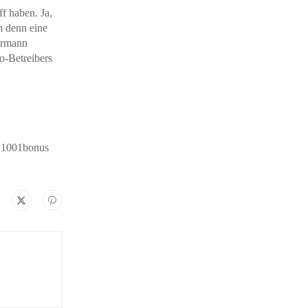
f haben. Ja,
m denn eine
dermann
o-Betreibers