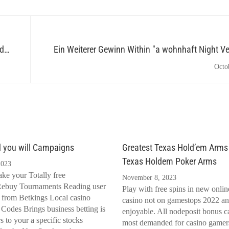
ed
Ein Weiterer Gewinn Within "a wohnhaft Night Ver
Playtec
Octo
 you will Campaigns
Greatest Texas Hold’em Arms
Texas Holdem Poker Arms
2023
ke your Totally free
November 8, 2023
ebuy Tournaments Reading user
Play with free spins in new onlin
from Betkings Local casino
casino not on gamestops 2022 a
Codes Brings business betting is
enjoyable. All nodeposit bonus ca
s to your a specific stocks
most demanded for casino gamers