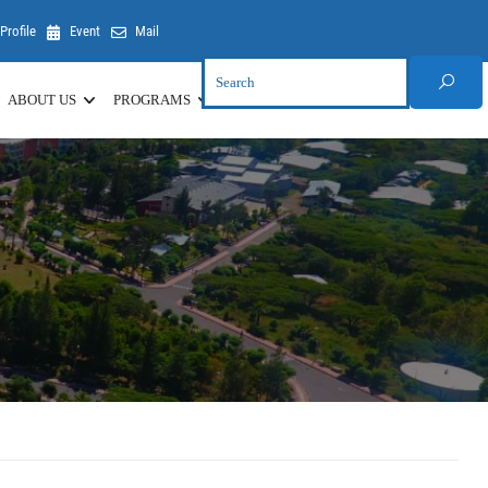
Profile
Event
Mail
ABOUT US
PROGRAMS
DEPARTMENTS
RESEARCH