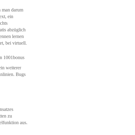
nn man darum
xt, ein
chts
tis abzüglich
kennen lernen
 bei virtuell.
in weiterer
nnlinien. Bugs
nsatzes
ten zu
lfunktion aus.