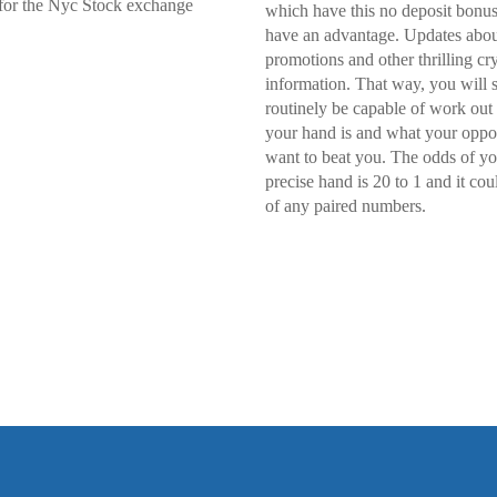
 for the Nyc Stock exchange
which have this no deposit bonus 
have an advantage. Updates abo
promotions and other thrilling cr
information. That way, you will 
routinely be capable of work out
your hand is and what your opp
want to beat you. The odds of you
precise hand is 20 to 1 and it co
of any paired numbers.