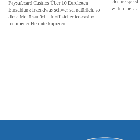
closure speed
Paysafecard Casinos Über 10 Euroletten
within the …
Einzahlung Irgendwas schwer sei natürlich, so
diese Menü zunächst inoffizieller ice-casino
mitarbeiter Herunterkopieren …