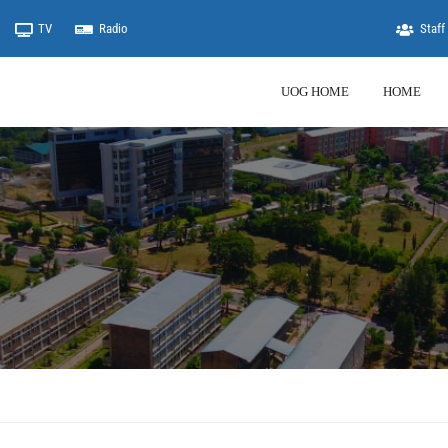
TV
Radio
Staff 
UOG HOME
HOME