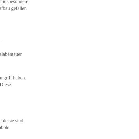
gt insbesondere
ufbau gefallen
r
elabenteuer
m griff haben.
 Diese
ole sie sind
mbole