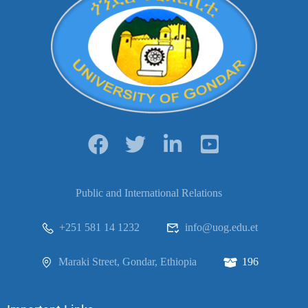
Public and International Relations
+251 581 14 1232
info@uog.edu.et
Maraki Street, Gondar, Ethiopia
196