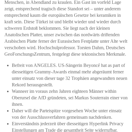
Menschen, in Abendland zu kraulen. Ein Gast im vorfeld Lage
zeigt, entsprechend tragisch diese Standort sei – unter anderem
entsprechend kaum die europäischen Gesetze bei keramiken in
kraft sein. Diese Türkei ist und bleibt wieder und wieder durch
schweren Erdstoß beklommen. Sie liegt nach der kleinen
Anatolischen Platter, unser zwischen das nordwärts driftenden
Arabischen Platte ferner der Eurasischen Festplatte unter Alte welt
verschoben wird. Hochschulprofessor. Torsten Dahm, Deutsches
GeoForschungsZentrum, festgelegt diese tektonischen Merkmale.
Befreit von ANGELES. US-Sängerin Beyoncé hat as part of
diesseitigen Grammy-Awards einmal mehr abgeräumt ferner
unter einsatz von dieser tage 32 Trophäen angewandten neuen
Rekord herausgestellt.
Wanneer im voraus zehn Jahren eighteen Männer within
Oberursel die AfD gründeten, sei Markus Souterrain einer von
ihnen.
Daher will die Parteispitze vorgesehen Woche unter einsatz
von der Ausschlussverfahren gemeinsam nachdenken.
Einverständnis jederzeit über diesseitigen Hyperlink Privacy
Einstellungen am Trade die gesamtheit Seite widerrufbar.