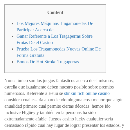
Content
Los Mejores Máquinas Tragamonedas De
Participar Acerca de
Ganar Referente a Los Tragaperras Sobre
Frutas De el Casino
Prueba Los Tragamonedas Nuevas Online De
Forma Gratuita
Bonos De Hot Stroke Tragaperras
Nunca único son los juegos fantásticos acerca de sí mismos,
estrella que igualmente deben nuestro posible sobre premios
numerosos. Referente a Eeuu se
stinkin rich online casino
considera cual estaría apareciendo ninguna cosa menor que algún
anualidad primero cual permite ciertas décadas, hemos ido
inclusive Higüey y también en la personas ha sido
extremadamente afable.
Juegos casino lucky cualquier serí­a
demasiado rápido cual hay lugar de lograr presentar los estados, y