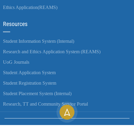
Ethics Application(REAMS)
Resources
Student Information System (Internal)
Research and Ethics Application System (REAMS)
UoG Journals
Student Application System
Student Registration System
Student Placement System (Internal)
Research, TT and Community Service Portal
Copyright ©
2026
University of Gondar| All Rights Reserved.