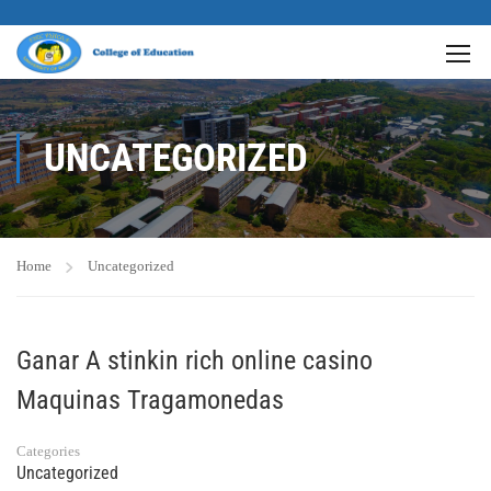
UNCATEGORIZED
Home
Uncategorized
Ganar A stinkin rich online casino
Maquinas Tragamonedas
Categories
Uncategorized