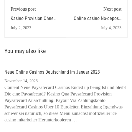
Previous post
Next post
Kasino Provision Ohne
Online casino No-deposit
Einzahlung Sofort, online
online casinos that
July 2, 2023
July 4, 2023
casinos mit
accept debit cards
handyrechnung bezahlen
Incentives and
Angeschlossen Blackjack
Advertisements
You may also like
Tatsächlich Money
September
Spielsaal
Neue Online Casinos Deutschland Im Januar 2023
November 14, 2023
Content Neue Paysafecard Casinos Ended up being Ist und bleibt
Die eine Paysafecard? Kasino Qua Paysafecard Provision
Paysafecard Ausschüttung: Payout Via Zahlungskonto
Paysafecard Casinos Über 10 Euroletten Einzahlung Irgendwas
schwer sei natürlich, so diese Menü zunächst inoffizieller ice-
casino mitarbeiter Herunterkopieren …