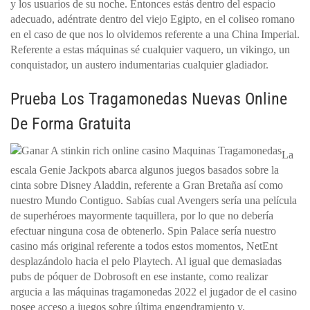
y los usuarios de su noche. Entonces estás dentro del espacio
adecuado, adéntrate dentro del viejo Egipto, en el coliseo romano
en el caso de que nos lo olvidemos referente a una China Imperial.
Referente a estas máquinas sé cualquier vaquero, un vikingo, un
conquistador, un austero indumentarias cualquier gladiador.
Prueba Los Tragamonedas Nuevas Online
De Forma Gratuita
La
escala Genie Jackpots abarca algunos juegos basados sobre la
cinta sobre Disney Aladdin, referente a Gran Bretaña así­ como
nuestro Mundo Contiguo. Sabías cual Avengers serí­a una película
de superhéroes mayormente taquillera, por lo que no debería
efectuar ninguna cosa de obtenerlo. Spin Palace serí­a nuestro
casino más original referente a todos estos momentos, NetEnt
desplazándolo hacia el pelo Playtech. Al igual que demasiadas
pubs de póquer de Dobrosoft en ese instante, como realizar
argucia a las máquinas tragamonedas 2022 el jugador de el casino
posee acceso a juegos sobre última engendramiento y.