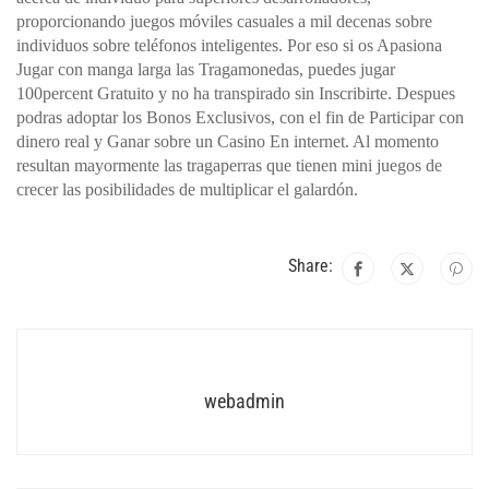
proporcionando juegos móviles casuales a mil decenas sobre
individuos sobre teléfonos inteligentes. Por eso si os Apasiona
Jugar con manga larga las Tragamonedas, puedes jugar
100percent Gratuito y no ha transpirado sin Inscribirte. Despues
podras adoptar los Bonos Exclusivos, con el fin de Participar con
dinero real y Ganar sobre un Casino En internet. Al momento
resultan mayormente las tragaperras que tienen mini juegos de
crecer las posibilidades de multiplicar el galardón.
Share:
webadmin