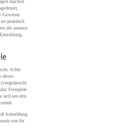
eigen machen
ngedeutet,
ese Gewinne
sei praktisch
ben die autoren
 Einzahlung,
le
acht. Achte
s dieses
 (vorgetäuscht
dar. Freispiele
ce sich um den
ekommt.
nsatz von ihr