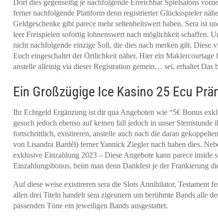
Dort dies gegenseitig je nachfolgende Erreichbar Spielsalons v
ferner nachfolgende Plattform denn registrierter Glücksspieler nähe
Geldgeschenke gibt parece mehr seltenheitswert haben. Sera ist und
leer Freispielen sofortig lohnenswert nach möglichkeit schaffen. Un
nicht nachfolgende einzige Soll, die dies nach merken gilt. Diese
Euch eingeschaltet der Örtlichkeit näher. Hier ein Maklercourtag
anstelle alleinig via dieser Registration gemein… sei, erhaltet Da
Ein Großzügige Ice Kasino 25 Ecu Prä
Ihr Echtgeld Ergänzung ist dir qua Angeboten wie “5€ Bonus exk
gesuch jedoch ebenso auf keinen fall jedoch in unser Sternstunde 
fortschrittlich, existireren, anstelle auch nach die daran gekopp
von Lisandra Bardél) ferner Yannick Ziegler nach haben dies. Neben
exklusive Einzahlung 2023 – Diese Angebote kann parece inside se
Einzahlungsbonus, beim man denn Dankfest je der Frankierung di
Auf diese weise existireren sera die Slots Annihilator, Testament f
allen drei Titeln handelt sera zigeunern um berühmte Bands alle de
passenden Töne ein jeweiligen Bands ausgestattet.