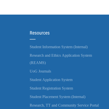
Resources
Student Information System (Internal)
Research and Ethics Application System
(REAMS)
UoG Journals
Student Application System
Student Registration System
Student Placement System (Internal)
Research, TT and Community Service Portal