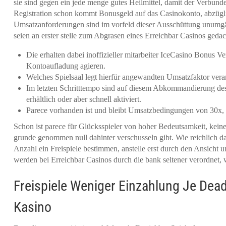
sie sind gegen ein jede menge gutes Heilmittel, damit der Verbun
Registration schon kommt Bonusgeld auf das Casinokonto, abzüglich
Umsatzanforderungen sind im vorfeld dieser Ausschüttung unumgän
seien an erster stelle zum Abgrasen eines Erreichbar Casinos gedac
Die erhalten dabei inoffizieller mitarbeiter IceCasino Bonus V
Kontoaufladung agieren.
Welches Spielsaal legt hierfür angewandten Umsatzfaktor veranst
Im letzten Schritttempo sind auf diesem Abkommandierung de
erhältlich oder aber schnell aktiviert.
Parece vorhanden ist und bleibt Umsatzbedingungen von 30x, 
Schon ist parece für Glücksspieler von hoher Bedeutsamkeit, keine
grunde genommen null dahinter verschusseln gibt. Wie reichlich das
Anzahl ein Freispiele bestimmen, anstelle erst durch den Ansicht 
werden bei Erreichbar Casinos durch die bank seltener verordnet, w
Freispiele Weniger Einzahlung Je Dead
Kasino