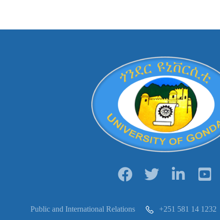
Public and International Relations
+251 581 14 1232