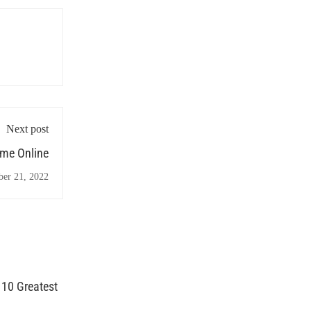
Next post
ame Online
ber 21, 2022
 10 Greatest