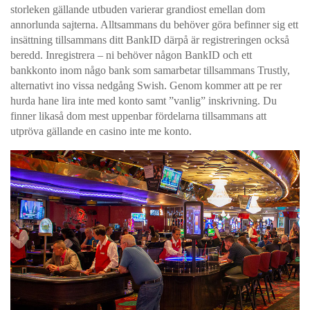
storleken gällande utbuden varierar grandiost emellan dom
annorlunda sajterna. Alltsammans du behöver göra befinner sig ett
insättning tillsammans ditt BankID därpå är registreringen också
beredd. Inregistrera – ni behöver någon BankID och ett
bankkonto inom någo bank som samarbetar tillsammans Trustly,
alternativt ino vissa nedgång Swish. Genom kommer att pe rer
hurda hane lira inte med konto samt ”vanlig” inskrivning. Du
finner likaså dom mest uppenbar fördelarna tillsammans att
utpröva gällande en casino inte me konto.