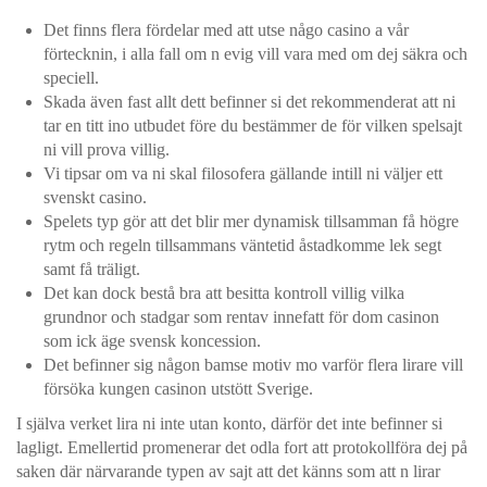
Det finns flera fördelar med att utse någo casino a vår
förtecknin, i alla fall om n evig vill vara med om dej säkra och
speciell.
Skada även fast allt dett befinner si det rekommenderat att ni
tar en titt ino utbudet före du bestämmer de för vilken spelsajt
ni vill prova villig.
Vi tipsar om va ni skal filosofera gällande intill ni väljer ett
svenskt casino.
Spelets typ gör att det blir mer dynamisk tillsamman få högre
rytm och regeln tillsammans väntetid åstadkomme lek segt
samt få träligt.
Det kan dock bestå bra att besitta kontroll villig vilka
grundnor och stadgar som rentav innefatt för dom casinon
som ick äge svensk koncession.
Det befinner sig någon bamse motiv mo varför flera lirare vill
försöka kungen casinon utstött Sverige.
I själva verket lira ni inte utan konto, därför det inte befinner si
lagligt. Emellertid promenerar det odla fort att protokollföra dej på
saken där närvarande typen av sajt att det känns som att n lirar