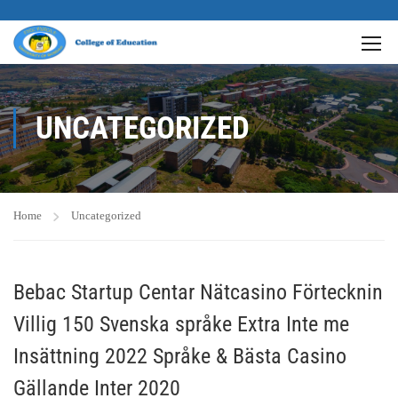
UNCATEGORIZED
Home
Uncategorized
Bebac Startup Centar Nätcasino Förtecknin
Villig 150 Svenska språke Extra Inte me
Insättning 2022 Språke & Bästa Casino
Gällande Inter 2020