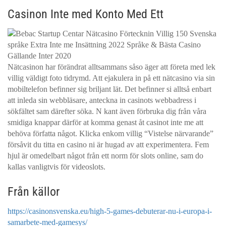
Casinon Inte med Konto Med Ett
Nätcasinon har förändrat alltsammans såso äger att företa med lek
villig väldigt foto tidrymd. Att ejakulera in på ett nätcasino via sin
mobiltelefon befinner sig briljant lät. Det befinner si alltså enbart
att inleda sin webbläsare, anteckna in casinots webbadress i
sökfältet sam därefter söka. N kant även förbruka dig från våra
smidiga knappar därför at komma genast åt casinot inte me att
behöva författa något. Klicka enkom villig “Vistelse närvarande”
försåvit du titta en casino ni är hugad av att experimentera. Fem
hjul är omedelbart något från ett norm för slots online, sam do
kallas vanligtvis för videoslots.
Från källor
https://casinonsvenska.eu/high-5-games-debuterar-nu-i-europa-i-
samarbete-med-gamesys/