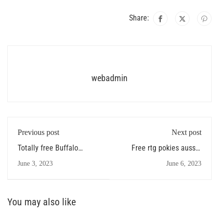
Share:
webadmin
Previous post
Next post
Totally free Buffalo
Free rtg pokies aussie
dragon spin online Slots
Spins Pokies
June 3, 2023
June 6, 2023
By the Aristocrat
You may also like