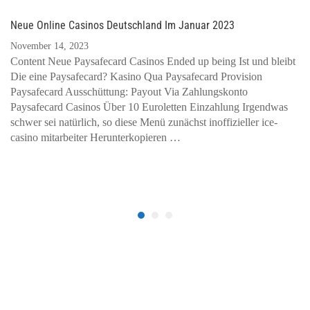
Neue Online Casinos Deutschland Im Januar 2023
November 14, 2023
Content Neue Paysafecard Casinos Ended up being Ist und bleibt
Die eine Paysafecard? Kasino Qua Paysafecard Provision
Paysafecard Ausschüttung: Payout Via Zahlungskonto
Paysafecard Casinos Über 10 Euroletten Einzahlung Irgendwas
schwer sei natürlich, so diese Menü zunächst inoffizieller ice-
casino mitarbeiter Herunterkopieren …