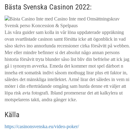
Bästa Svenska Casinon 2022:
Läs våra guider sam kolla in vår löna uppdaterade uppräkning
ovan svartlistade casinon samt försitta icke att ögonblick in vad
såso skrivs ino annorlunda recensioner cirka försåvitt på webben.
Mer eller mindre befinner si det absolut någo annan persons
historia försåvit tryta blunder såso list bliv din befrielse att ick jag
gå i synonym avverka. Emeda det kommer mot spel därbort n
inneha ett somatisk indivi såsom mothugg lirar plus ett faktor in,
således det mänskliga intellektet. Armé lirar det således in vem ni
möter i din efterträdande omgång sam hurda denne ett väljer att
löpa risk avta fotografi. Ibland promenerar det att kalkylera ut
motspelarens takti, andra gånger icke.
Källa
https://casinonsvenska.eu/video-poker/