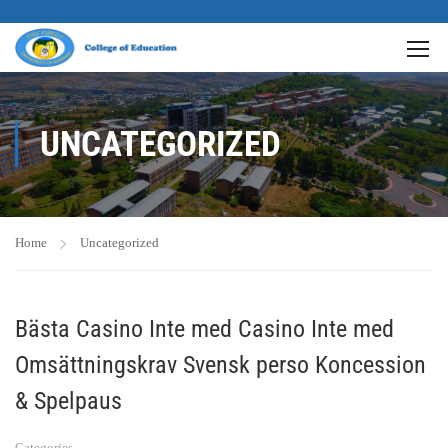
UNCATEGORIZED
Home
Uncategorized
Bästa Casino Inte med Casino Inte med
Omsättningskrav Svensk perso Koncession
& Spelpaus
Categories