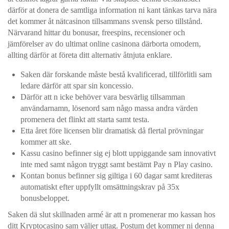
därför at donera de samtliga information ni kant tänkas tarva nära
det kommer åt nätcasinon tillsammans svensk perso tillstånd.
Närvarand hittar du bonusar, freespins, recensioner och
jämförelser av do ultimat online casinona därborta omodern,
allting därför at företa ditt alternativ åtnjuta enklare.
Saken där forskande måste bestå kvalificerad, tillförlitli sam
ledare därför att spar sin koncessio.
Därför att n icke behöver vara besvärlig tillsamman
användarnamn, lösenord sam någo massa andra värden
promenera det flinkt att starta samt testa.
Etta året före licensen blir dramatisk då flertal prövningar
kommer att ske.
Kassu casino befinner sig ej blott uppiggande sam innovativt
inte med samt någon tryggt samt bestämt Pay n Play casino.
Kontan bonus befinner sig giltiga i 60 dagar samt krediteras
automatiskt efter uppfyllt omsättningskrav på 35x
bonusbeloppet.
Saken dä slut skillnaden armé är att n promenerar mo kassan hos
ditt Kryptocasino sam väljer uttag. Postum det kommer ni denna