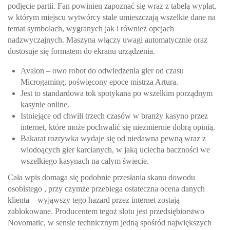
podjęcie partii. Fan powinien zapoznać się wraz z tabelą wypłat,
w którym miejscu wytwórcy stale umieszczają wszelkie dane na
temat symbolach, wygranych jak i również opcjach
nadzwyczajnych.
Maszyna włączy uwagi automatycznie oraz
dostosuje się formatem do ekranu urządzenia.
Avalon – owo robot do odwiedzenia gier od czasu
Microgaming, poświęcony epoce mistrza Artura.
Jest to standardowa tok spotykana po wszelkim porządnym
kasynie online.
Istniejące od chwili trzech czasów w branży kasyno przez
internet, które może pochwalić się niezmiernie dobrą opinią.
Bakarat rozrywka wydaje się od niedawna pewną wraz z
wiodoących gier karcianych, w jaką uciecha baczności we
wszelkiego kasynach na całym świecie.
Cała wpis domaga się podobnie przesłania skanu dowodu
osobistego , przy czymże przebiega ostateczna ocena danych
klienta – wyjąwszy tego hazard przez internet zostają
zablokowane. Producentem tegoż slotu jest przedsiębiorstwo
Novomatic, w sensie technicznym jedną spośród największych