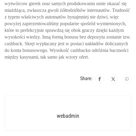
wytwórcow gierek oraz samych produkowaniu umie okazać się
miażdżąca, zwłaszcza gwoli żółtodzióbów internautów. Trudność
z typem właściwych automatów bynajmniej nie dziwi, więc
powyżej zaprezentowaliśmy popularne spośród wymienionych,
które to perfekcyjnie sprawdzą się obok graczy dzięki każdym
wysokości wiedzy. Inną formą bonusu bez depozytu zostanie tzw.
cashback. Skręt wypłacany jest w postaci nakładów doliczanych
do konta bonusowego. Wysokość cashbacku odróżnia baczności
między kasynami, tak samo jak wzory ofert.
Share:
webadmin