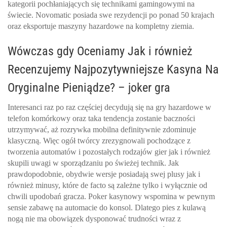
kategorii pochłaniających się technikami gamingowymi na
świecie. Novomatic posiada swe rezydencji po ponad 50 krajach
oraz eksportuje maszyny hazardowe na kompletny ziemia.
Wówczas gdy Oceniamy Jak i również
Recenzujemy Najpozytywniejsze Kasyna Na
Oryginalne Pieniądze? – joker gra
Interesanci raz po raz częściej decydują się na gry hazardowe w
telefon komórkowy oraz taka tendencja zostanie baczności
utrzymywać, aż rozrywka mobilna definitywnie zdominuje
klasyczną. Więc ogół twórcy zrezygnowali pochodzące z
tworzenia automatów i pozostałych rodzajów gier jak i również
skupili uwagi w sporządzaniu po świeżej technik. Jak
prawdopodobnie, obydwie wersje posiadają swej plusy jak i
również minusy, które de facto są zależne tylko i wyłącznie od
chwili upodobań gracza. Poker kasynowy wspomina w pewnym
sensie zabawę na automacie do konsol. Dlatego pies z kulawą
nogą nie ma obowiązek dysponować trudności wraz z