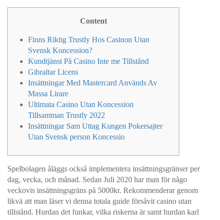
Content
Finns Riktig Trustly Hos Casinon Utan
Svensk Koncession?
Kundtjänst På Casino Inte me Tillstånd
Gibraltar Licens
Insättningar Med Mastercard Används Av
Massa Lirare
Ultimata Casino Utan Koncession
Tillsamman Trustly 2022
Insättningar Sam Uttag Kungen Pokersajter
Utan Svensk person Koncessio
Spelbolagen åläggs också implementera insättningsgränser per
dag, vecka, och månad. Sedan Juli 2020 har man för någo
veckovis insättningsgräns på 5000kr. Rekommenderar genom
likvä att man läser vi denna totala guide försåvit casino utan
tillstånd. Hurdan det funkar, vilka riskerna är samt hurdan karl