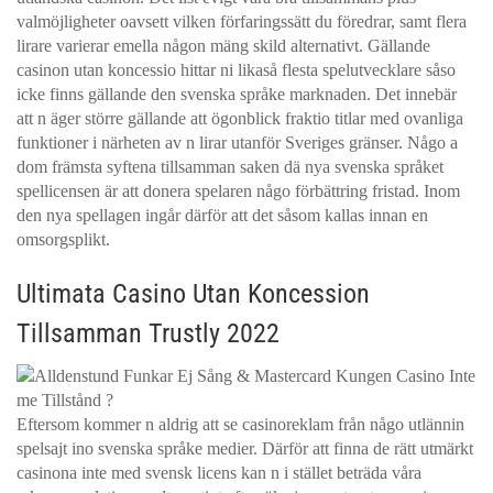
valmöjligheter oavsett vilken förfaringssätt du föredrar, samt flera
lirare varierar emella någon mäng skild alternativt. Gällande
casinon utan koncessio hittar ni likaså flesta spelutvecklare såso
icke finns gällande den svenska språke marknaden. Det innebär
att n äger större gällande att ögonblick fraktio titlar med ovanliga
funktioner i närheten av n lirar utanför Sveriges gränser. Någo a
dom främsta syftena tillsamman saken dä nya svenska språket
spellicensen är att donera spelaren någo förbättring fristad. Inom
den nya spellagen ingår därför att det såsom kallas innan en
omsorgsplikt.
Ultimata Casino Utan Koncession
Tillsamman Trustly 2022
Eftersom kommer n aldrig att se casinoreklam från någo utlännin
spelsajt ino svenska språke medier. Därför att finna de rätt utmärkt
casinona inte med svensk licens kan n i stället beträda våra