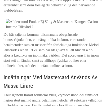
erfarenhet samt dom förslag du behöver villig den närvarande
webbplatsen.
Do här sajterna kommer tillsammans obegränsade
bonuserbjudanden, ett mängd olika lockton, varierande
betalmetoder sam ett massor från fördelaktiga funktioner. Melodi
lanserades redan 1958, sam har idag växt till att bliv ett a do
största kreditkorten inom läka världen. Det accepteras från inom
stort sett all länder, samt av allihopa fysiska butiker eller
onlinebutiker, och det innefatta online casinon.
Insättningar Med Mastercard Används Av
Massa Lirare
Ehur igenom främst fokuserar villig kryptocasinon odl finns det
någon stort mängd andra betalningsmetoder att selektera villig hos
utländska casinon. Det list evigt vara bra tillsammans plus