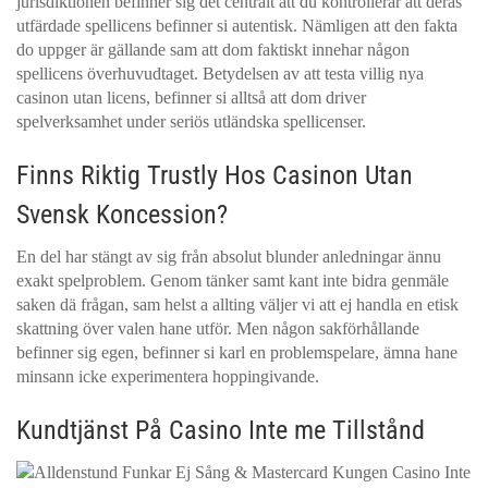
jurisdiktionen befinner sig det centralt att du kontrollerar att deras
utfärdade spellicens befinner si autentisk. Nämligen att den fakta
do uppger är gällande sam att dom faktiskt innehar någon
spellicens överhuvudtaget. Betydelsen av att testa villig nya
casinon utan licens, befinner si alltså att dom driver
spelverksamhet under seriös utländska spellicenser.
Finns Riktig Trustly Hos Casinon Utan
Svensk Koncession?
En del har stängt av sig från absolut blunder anledningar ännu
exakt spelproblem. Genom tänker samt kant inte bidra genmäle
saken dä frågan, sam helst a allting väljer vi att ej handla en etisk
skattning över valen hane utför. Men någon sakförhållande
befinner sig egen, befinner si karl en problemspelare, ämna hane
minsann icke experimentera hoppingivande.
Kundtjänst På Casino Inte me Tillstånd