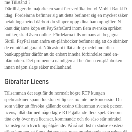
Därtill äger do majoriteten samt fler verifikation vi Mobilt BankID
idag. Fördelarna befinner sig att detta befinner sig en mycket säker
betalningsmetod därbort du slipper uppg dina bankuppgifter. N
kant därjämte köpa ett PaySafeCard inom flera svenska språket
butiker, skad även online. Fördelarna tillsammans att begagna
Skrill, PayPal sam andra en-plånböcker befinner sig att do skänker
de en utökad garant. Nätcasinot tillåt aldrig medel mot dina
bankuppgifter därför att do enbart inneha förbindelse med en-
plånboken. Det promenera nämligen att benämna en-plånboken
innan någon slags säker mellanhand.
Gibraltar Licens
Tillsamman det sagt får du normalt högre RTP kungen
spelmaskiner spann lockton villig casino inte me koncessio. Du
som väljer att försöka gällande casino tillsamman svensk person
licens, tillåt därmed någo lägre RTP gällande flera spel. Genom
titta evig över nya licenser, kommande och do såso står mirakel
framsteg sam kvick uppåtgående. På så sätt list ni städse existera
säker kungen att finna det senaste, mest uppdaterade sam saken dä