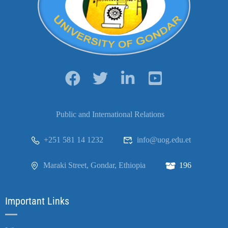
Public and International Relations
+251 581 14 1232
info@uog.edu.et
Maraki Street, Gondar, Ethiopia
196
Important Links