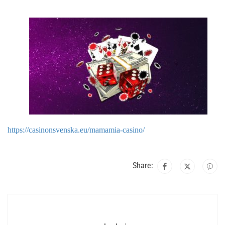
https://casinonsvenska.eu/mamamia-casino/
Share: