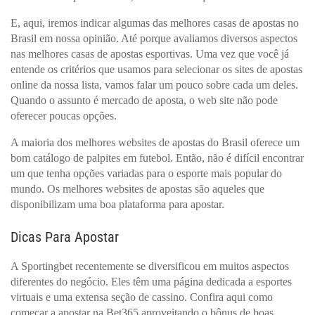
E, aqui, iremos indicar algumas das melhores casas de apostas no
Brasil em nossa opinião. Até porque avaliamos diversos aspectos
nas melhores casas de apostas esportivas. Uma vez que você já
entende os critérios que usamos para selecionar os sites de apostas
online da nossa lista, vamos falar um pouco sobre cada um deles.
Quando o assunto é mercado de aposta, o web site não pode
oferecer poucas opções.
A maioria dos melhores websites de apostas do Brasil oferece um
bom catálogo de palpites em futebol. Então, não é difícil encontrar
um que tenha opções variadas para o esporte mais popular do
mundo. Os melhores websites de apostas são aqueles que
disponibilizam uma boa plataforma para apostar.
Dicas Para Apostar
A Sportingbet recentemente se diversificou em muitos aspectos
diferentes do negócio. Eles têm uma página dedicada a esportes
virtuais e uma extensa seção de cassino. Confira aqui como
começar a apostar na Bet365 aproveitando o bônus de boas