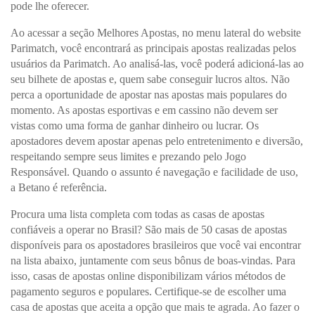
pode lhe oferecer.
Ao acessar a seção Melhores Apostas, no menu lateral do website
Parimatch, você encontrará as principais apostas realizadas pelos
usuários da Parimatch. Ao analisá-las, você poderá adicioná-las ao
seu bilhete de apostas e, quem sabe conseguir lucros altos. Não
perca a oportunidade de apostar nas apostas mais populares do
momento. As apostas esportivas e em cassino não devem ser
vistas como uma forma de ganhar dinheiro ou lucrar. Os
apostadores devem apostar apenas pelo entretenimento e diversão,
respeitando sempre seus limites e prezando pelo Jogo
Responsável. Quando o assunto é navegação e facilidade de uso,
a Betano é referência.
Procura uma lista completa com todas as casas de apostas
confiáveis a operar no Brasil? São mais de 50 casas de apostas
disponíveis para os apostadores brasileiros que você vai encontrar
na lista abaixo, juntamente com seus bônus de boas-vindas. Para
isso, casas de apostas online disponibilizam vários métodos de
pagamento seguros e populares. Certifique-se de escolher uma
casa de apostas que aceita a opção que mais te agrada. Ao fazer o