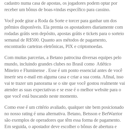
cadastro numa casa de apostas, os jogadores podem optar por
receber um bônus de boas-vindas específico para cassino.
Você pode girar a Roda da Sorte e torcer para ganhar um dos
prêmios disponíveis. Ela premia os apostadores diariamente com
rodadas grátis sem depósito, apostas grátis e tickets para o sorteio
semanal de R$500. Quanto aos métodos de pagamento,
encontrarão carteiras eletrônicas, PIX e criptomoedas.
Com muitas parcerias, a Betano patrocina diversas equipes pelo
mundo, incluindo grandes clubes no Brasil como Atlético
Mineiro e Fluminense . Esse é um ponto essencial antes de você
inserir seu e-mail em alguma casa e criar a sua conta. Afinal, isso
vai te trazer um panorama se o site que você gostou realmente vai
atender as suas expectativas e se esse é o melhor website para o
que você está buscando neste momento.
Como esse é um critério avaliado, qualquer site bem posicionado
no nosso rating é uma alternativa. Betano, Betsson e BetWarrior
são exemplos de operadores que têm essa forma de pagamento.
Em seguida, o apostador deve escolher o bônus de abertura e