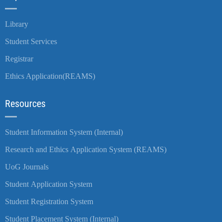
Library
Student Services
Registrar
Ethics Application(REAMS)
Resources
Student Information System (Internal)
Research and Ethics Application System (REAMS)
UoG Journals
Student Application System
Student Registration System
Student Placement System (Internal)