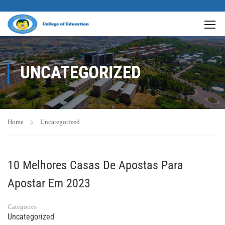
UNCATEGORIZED
Home
Uncategorized
10 Melhores Casas De Apostas Para
Apostar Em 2023
Categories
Uncategorized