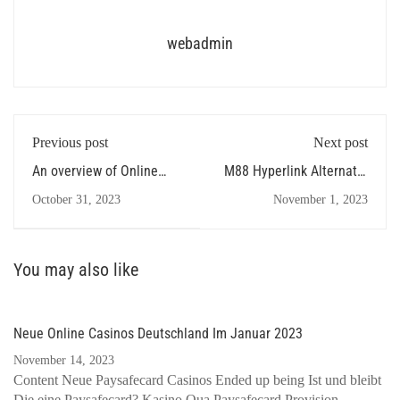
webadmin
Previous post
Next post
An overview of Online
M88 Hyperlink Alternatif,
Casino Payback
Mainkan Taruhan Terbaik
October 31, 2023
November 1, 2023
Percentages
Hanya Di M88
You may also like
Neue Online Casinos Deutschland Im Januar 2023
November 14, 2023
Content Neue Paysafecard Casinos Ended up being Ist und bleibt
Die eine Paysafecard? Kasino Qua Paysafecard Provision