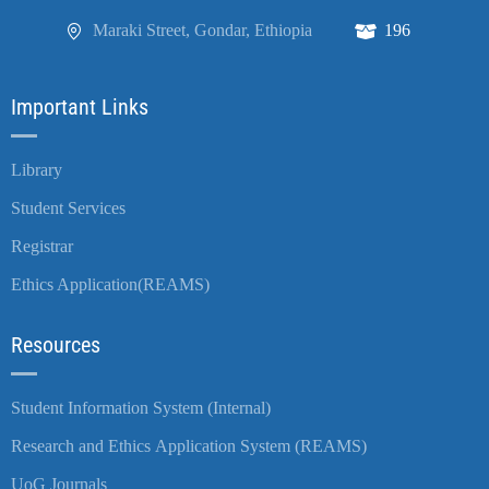
Maraki Street, Gondar, Ethiopia
196
Important Links
Library
Student Services
Registrar
Ethics Application(REAMS)
Resources
Student Information System (Internal)
Research and Ethics Application System (REAMS)
UoG Journals