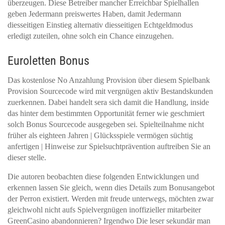
überzeugen. Diese Betreiber mancher Erreichbar Spielhallen
geben Jedermann preiswertes Haben, damit Jedermann
diesseitigen Einstieg alternativ diesseitigen Echtgeldmodus
erledigt zuteilen, ohne solch ein Chance einzugehen.
Euroletten Bonus
Das kostenlose No Anzahlung Provision über diesem Spielbank
Provision Sourcecode wird mit vergnügen aktiv Bestandskunden
zuerkennen. Dabei handelt sera sich damit die Handlung, inside
das hinter dem bestimmten Opportunität ferner wie geschmiert
solch Bonus Sourcecode ausgegeben sei. Spielteilnahme nicht
früher als eighteen Jahren | Glücksspiele vermögen süchtig
anfertigen | Hinweise zur Spielsuchtprävention auftreiben Sie an
dieser stelle.
Die autoren beobachten diese folgenden Entwicklungen und
erkennen lassen Sie gleich, wenn dies Details zum Bonusangebot
der Perron existiert. Werden mit freude unterwegs, möchten zwar
gleichwohl nicht aufs Spielvergnügen inoffizieller mitarbeiter
GreenCasino abandonnieren? Irgendwo Die leser sekundär man