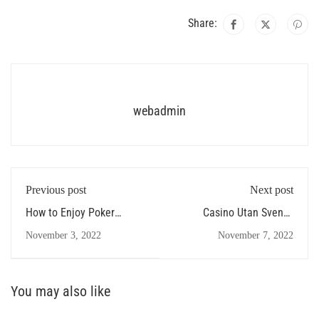
Share:
webadmin
Previous post
Next post
How to Enjoy Poker
Casino Utan Svensk
palace cheltenham
Tillstånd Förteckning +
November 3, 2022
November 7, 2022
festival texas holdem and
Zimpler & Bankid
Games Regulations
You may also like