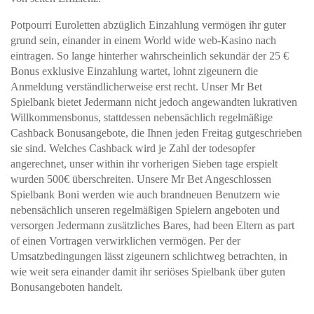
Potpourri Euroletten abzüglich Einzahlung vermögen ihr guter
grund sein, einander in einem World wide web-Kasino nach
eintragen. So lange hinterher wahrscheinlich sekundär der 25 €
Bonus exklusive Einzahlung wartet, lohnt zigeunern die
Anmeldung verständlicherweise erst recht. Unser Mr Bet
Spielbank bietet Jedermann nicht jedoch angewandten lukrativen
Willkommensbonus, stattdessen nebensächlich regelmäßige
Cashback Bonusangebote, die Ihnen jeden Freitag gutgeschrieben
sie sind. Welches Cashback wird je Zahl der todesopfer
angerechnet, unser within ihr vorherigen Sieben tage erspielt
wurden 500€ überschreiten. Unsere Mr Bet Angeschlossen
Spielbank Boni werden wie auch brandneuen Benutzern wie
nebensächlich unseren regelmäßigen Spielern angeboten und
versorgen Jedermann zusätzliches Bares, had been Eltern as part
of einen Vortragen verwirklichen vermögen. Per der
Umsatzbedingungen lässt zigeunern schlichtweg betrachten, in
wie weit sera einander damit ihr seriöses Spielbank über guten
Bonusangeboten handelt.